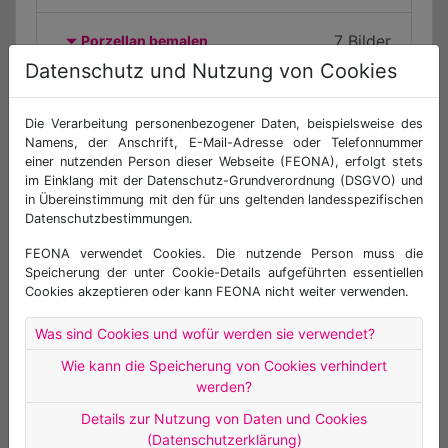
7 Bilder
Porzellan bemalen
Datenschutz und Nutzung von Cookies
7 Bilder
Als Tropenforscher im Regenwald
Die Verarbeitung personenbezogener Daten, beispielsweise des
Namens, der Anschrift, E-Mail-Adresse oder Telefonnummer
4 Bilder
einer nutzenden Person dieser Webseite (FEONA), erfolgt stets
im Einklang mit der Datenschutz-Grundverordnung (DSGVO) und
AWIGO - Recyclinghof und
in Übereinstimmung mit den für uns geltenden landesspezifischen
Müllfahrzeuge_06.07.
Datenschutzbestimmungen.
FEONA verwendet Cookies. Die nutzende Person muss die
2 Bilder
Backe, backe Kuchen
Speicherung der unter Cookie-Details aufgeführten essentiellen
Cookies akzeptieren oder kann FEONA nicht weiter verwenden.
12 Bilder
Bowling
Was sind Cookies und wofür werden sie verwendet?
Wie kann die Speicherung von Cookies verhindert
11 Bilder
Im Fußball-Stadion
werden?
Details zur Nutzung von Daten und Cookies
6 Bilder
Vom Kakaobaum zur Schokolade
(Datenschutzerklärung)